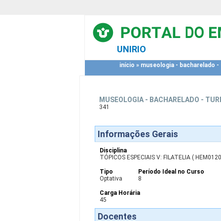
UNIRIO
início
»
museologia - bacharelado - 
MUSEOLOGIA - BACHARELADO - TURN
341
Informações Gerais
Disciplina
TÓPICOS ESPECIAIS V: FILATELIA ( HEM0120
Tipo
Período Ideal no Curso
Optativa
8
Carga Horária
45
Docentes