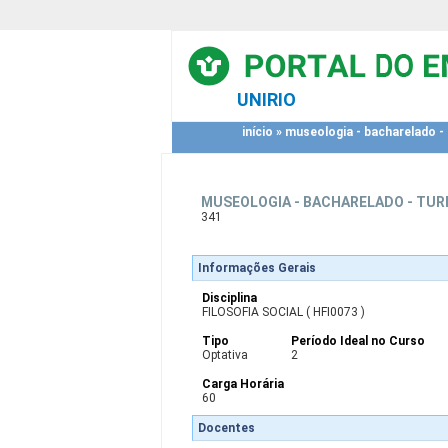
UNIRIO
início
»
museologia - bacharelado - 
MUSEOLOGIA - BACHARELADO - TURN
341
Informações Gerais
Disciplina
FILOSOFIA SOCIAL ( HFI0073 )
Tipo
Período Ideal no Curso
Optativa
2
Carga Horária
60
Docentes