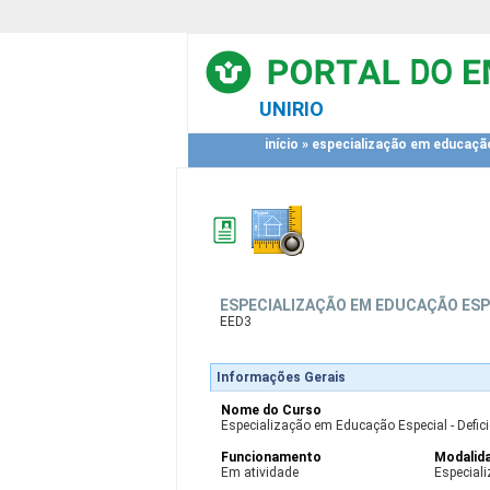
UNIRIO
início
»
especialização em educação 
ESPECIALIZAÇÃO EM EDUCAÇÃO ESPE
EED3
Informações Gerais
Nome do Curso
Especialização em Educação Especial - Defici
Funcionamento
Modalid
Em atividade
Especial