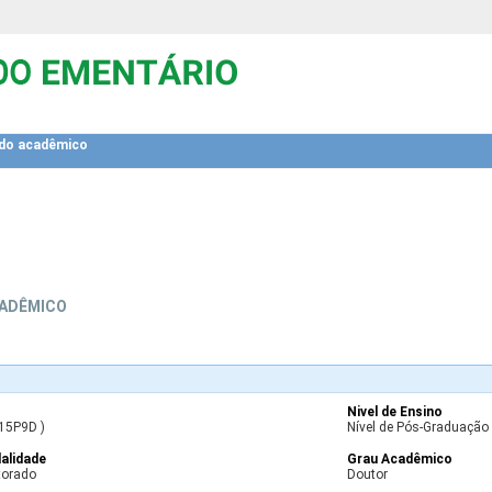
ado acadêmico
CADÊMICO
Nivel de Ensino
 15P9D )
Nível de Pós-Graduação 
alidade
Grau Acadêmico
torado
Doutor