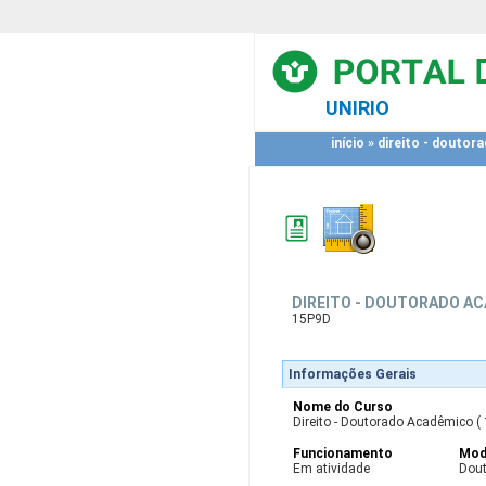
UNIRIO
início
»
direito - doutor
DIREITO - DOUTORADO A
15P9D
Informações Gerais
Nome do Curso
Direito - Doutorado Acadêmico (
Funcionamento
Mod
Em atividade
Dou