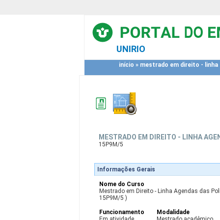
UNIRIO
início
»
mestrado em direito - linha
MESTRADO EM DIREITO - LINHA AGE
15P9M/5
Informações Gerais
Nome do Curso
Mestrado em Direito - Linha Agendas das Polí
15P9M/5 )
Funcionamento
Modalidade
Em atividade
Mestrado acadêmico