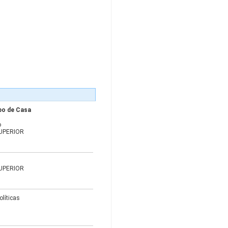
po de Casa
o
UPERIOR
UPERIOR
olíticas