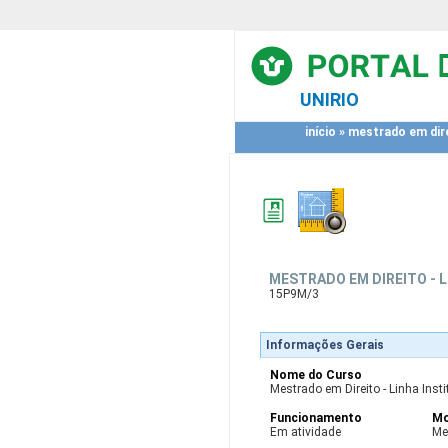
UNIRIO
início
»
mestrado em direi
MESTRADO EM DIREITO - L
15P9M/3
Informações Gerais
Nome do Curso
Mestrado em Direito - Linha Insti
Funcionamento
Mo
Em atividade
Me