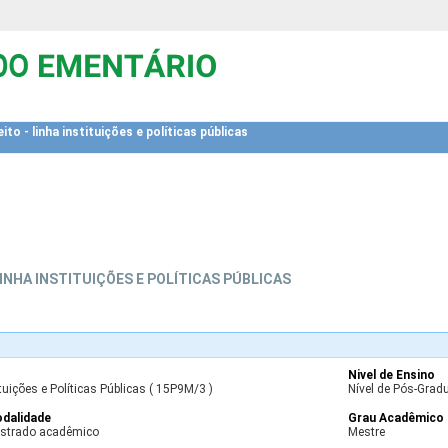
to - linha instituições e políticas públicas
INHA INSTITUIÇÕES E POLÍTICAS PÚBLICAS
Nivel de Ensino
tuições e Políticas Públicas ( 15P9M/3 )
Nível de Pós-Gradu
dalidade
Grau Acadêmico
strado acadêmico
Mestre