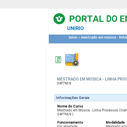
UNIRIO
início
»
mestrado em música - linha
MESTRADO EM MÚSICA - LINHA PRO
04P7M/8
Informações Gerais
Nome do Curso
Mestrado em Música - Linha Processos Criat
04P7M/8 )
Funcionamento
Modalidade
Em atividade
Mestrado ac