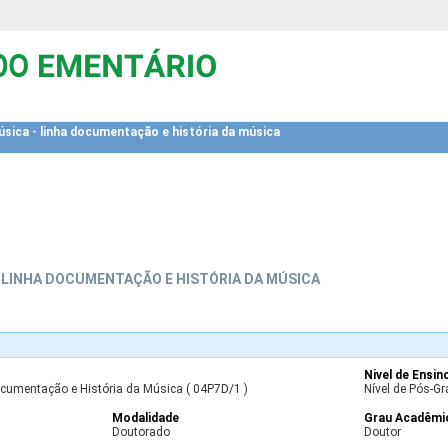
ica - linha documentação e história da música
 LINHA DOCUMENTAÇÃO E HISTÓRIA DA MÚSICA
Nivel de Ensin
cumentação e História da Música ( 04P7D/1 )
Nível de Pós-Gr
Modalidade
Grau Acadêmi
Doutorado
Doutor