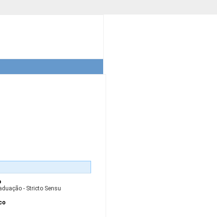
o
aduação - Stricto Sensu
co