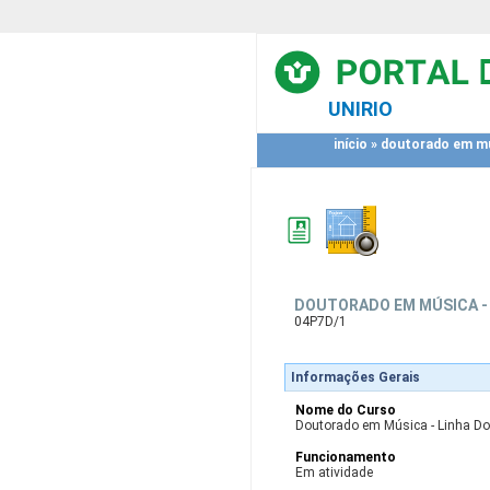
UNIRIO
início
»
doutorado em mús
DOUTORADO EM MÚSICA -
04P7D/1
Informações Gerais
Nome do Curso
Doutorado em Música - Linha Do
Funcionamento
Em atividade