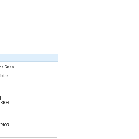
de Casa
úsica
l
ERIOR
ERIOR