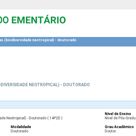
as (biodiversidade neotropical) - doutorado
IODIVERSIDADE NEOTROPICAL) - DOUTORADO
Nivel de Ensino
ade Neotropical) - Doutorado ( 14P2D )
Nível de Pós-Gradu
Modalidade
Grau Acadêmico
Doutorado
Doutor