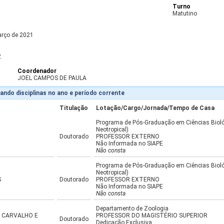
Turno
Matutino
arço de 2021
2
Coordenador
JOEL CAMPOS DE PAULA
ando disciplinas no ano e período corrente
Titulação
Lotação/Cargo/Jornada/Tempo de Casa
Programa de Pós-Graduação em Ciências Bioló
Neotropical)
Doutorado
PROFESSOR EXTERNO
Não Informada no SIAPE
Não consta
Programa de Pós-Graduação em Ciências Bioló
Neotropical)
S
Doutorado
PROFESSOR EXTERNO
Não Informada no SIAPE
Não consta
Departamento de Zoologia
E CARVALHO E
PROFESSOR DO MAGISTÉRIO SUPERIOR
Doutorado
Dedicação Exclusiva