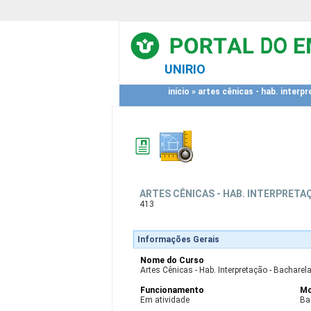
UNIRIO
início
»
artes cênicas - hab. interpr
ARTES CÊNICAS - HAB. INTERPRETAÇ
413
Informações Gerais
Nome do Curso
Artes Cênicas - Hab. Interpretação - Bacharelad
Funcionamento
Mo
Em atividade
Ba