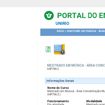
UNIRIO
início
»
mestrado em música - área
MESTRADO EM MÚSICA - ÁREA CON
04P7M/2
Informações Gerais
Nome do Curso
Mestrado em Música - Área Concentração Mu
04P7M/2 )
Funcionamento
Modalidade
Em atividade
Mestrado aca