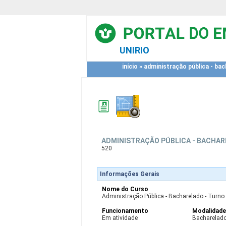
UNIRIO
início
»
administração pública - bach
ADMINISTRAÇÃO PÚBLICA - BACHARE
520
Informações Gerais
Nome do Curso
Administração Pública - Bacharelado - Turno I
Funcionamento
Modalidad
Em atividade
Bacharelad