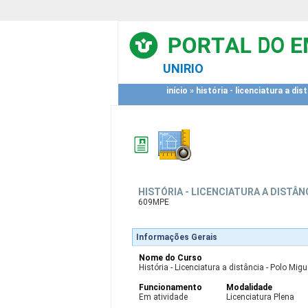
UNIRIO
início
»
história - licenciatura a dis
HISTÓRIA - LICENCIATURA A DISTÂN
609MPE
Informações Gerais
Nome do Curso
História - Licenciatura a distância - Polo Mig
Funcionamento
Modalidade
Em atividade
Licenciatura Plena