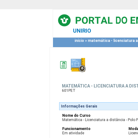
UNIRIO
início
»
matemática - licenciatura a 
MATEMÁTICA - LICENCIATURA A DIS
601PET
Informações Gerais
Nome do Curso
Matemática - Licenciatura a distância - Polo 
Funcionamento
Moda
Em atividade
Licen