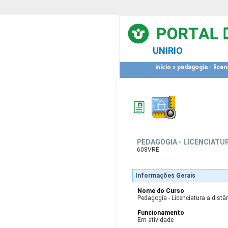
UNIRIO
início
»
pedagogia - licen
PEDAGOGIA - LICENCIATU
608VRE
Informações Gerais
Nome do Curso
Pedagogia - Licenciatura a distâ
Funcionamento
Em atividade