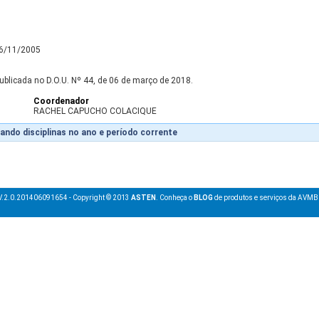
16/11/2005
ublicada no D.O.U. Nº 44, de 06 de março de 2018.
Coordenador
RACHEL CAPUCHO COLACIQUE
ando disciplinas no ano e período corrente
V.2.0.201406091654 - Copyright © 2013
ASTEN
. Conheça o
BLOG
de produtos e serviços da AVMB 