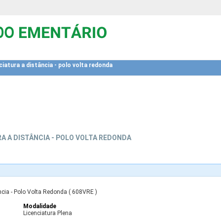
ciatura a distância - polo volta redonda
RA A DISTÂNCIA - POLO VOLTA REDONDA
ncia - Polo Volta Redonda ( 608VRE )
Modalidade
Licenciatura Plena