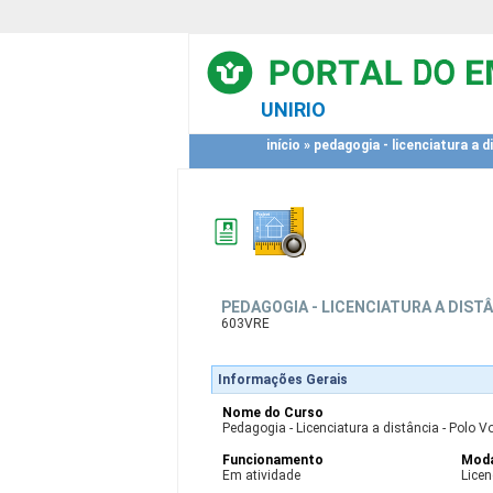
UNIRIO
início
»
pedagogia - licenciatura a d
PEDAGOGIA - LICENCIATURA A DIST
603VRE
Informações Gerais
Nome do Curso
Pedagogia - Licenciatura a distância - Polo 
Funcionamento
Moda
Em atividade
Licen