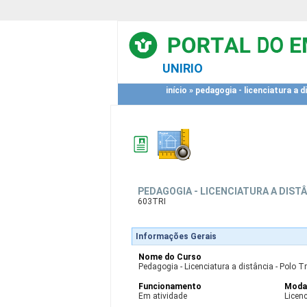
UNIRIO
início
»
pedagogia - licenciatura a di
PEDAGOGIA - LICENCIATURA A DISTÂ
603TRI
Informações Gerais
Nome do Curso
Pedagogia - Licenciatura a distância - Polo T
Funcionamento
Moda
Em atividade
Licen