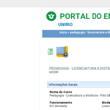
UNIRIO
início
»
pedagogia - licenciatura a di
PEDAGOGIA - LICENCIATURA A DISTÂ
603SFI
Informações Gerais
Nome do Curso
Pedagogia - Licenciatura a distância - Polo Sã
Funcionamento
Moda
Em atividade
Licen