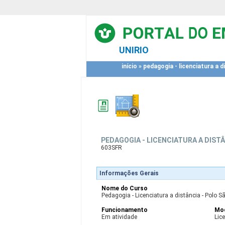
UNIRIO
início
»
pedagogia - licenciatura a 
PEDAGOGIA - LICENCIATURA A DIST
603SFR
Informações Gerais
Nome do Curso
Pedagogia - Licenciatura a distância - Polo 
Funcionamento
Mod
Em atividade
Lic