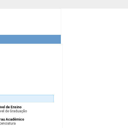
ivel de Ensino
ível de Graduação
rau Acadêmico
cenciatura