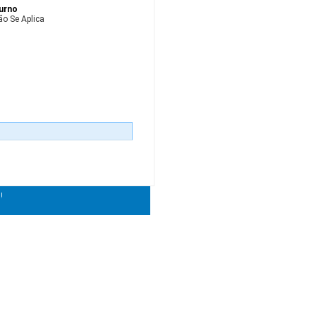
urno
ão Se Aplica
!