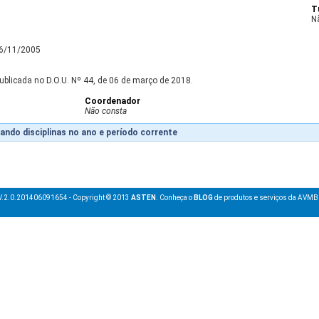
T
N
16/11/2005
ublicada no D.O.U. Nº 44, de 06 de março de 2018.
Coordenador
Não consta
ando disciplinas no ano e período corrente
V.2.0.201406091654 - Copyright © 2013
ASTEN
. Conheça o
BLOG
de produtos e serviços da AVMB 