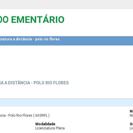
ciatura a distância - polo rio flores
A A DISTÂNCIA - POLO RIO FLORES
N
cia - Polo Rio Flores ( 603RFL )
N
Modalidade
G
Licenciatura Plena
Li