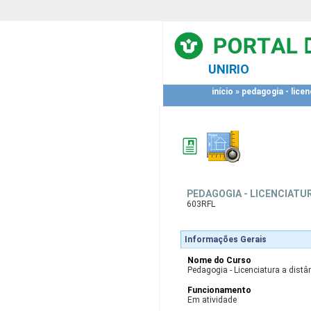
UNIRIO
início
»
pedagogia - licen
PEDAGOGIA - LICENCIATUR
603RFL
Informações Gerais
Nome do Curso
Pedagogia - Licenciatura a distân
Funcionamento
Em atividade