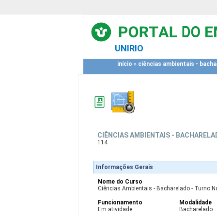
UNIRIO
início
»
ciências ambientais - bacha
CIÊNCIAS AMBIENTAIS - BACHAREL
114
Informações Gerais
Nome do Curso
Ciências Ambientais - Bacharelado - Turno No
Funcionamento
Modalidade
Em atividade
Bacharelado