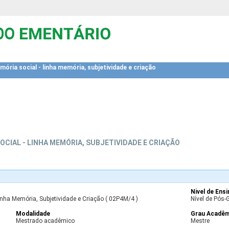
ria social - linha memória, subjetividade e criação
CIAL - LINHA MEMÓRIA, SUBJETIVIDADE E CRIAÇÃO
Nivel de Ens
nha Memória, Subjetividade e Criação ( 02P4M/4 )
Nível de Pós-
Modalidade
Grau Acadê
Mestrado acadêmico
Mestre