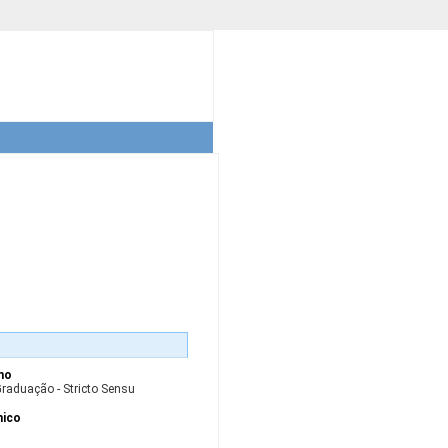
ino
Graduação - Stricto Sensu
mico