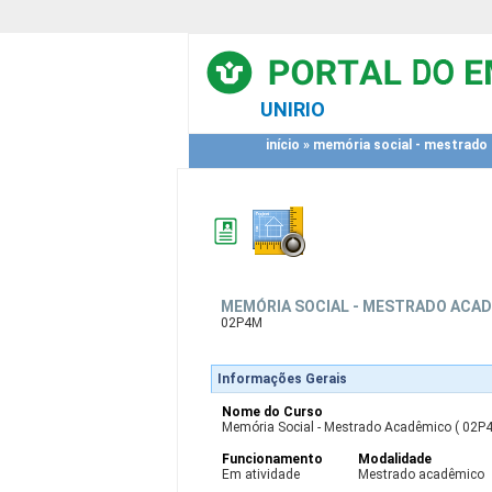
UNIRIO
início
»
memória social - mestrado
MEMÓRIA SOCIAL - MESTRADO ACA
02P4M
Informações Gerais
Nome do Curso
Memória Social - Mestrado Acadêmico ( 02P
Funcionamento
Modalidade
Em atividade
Mestrado acadêmico