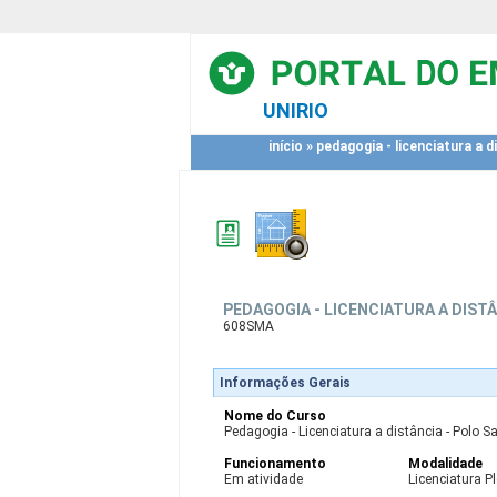
UNIRIO
início
»
pedagogia - licenciatura a 
PEDAGOGIA - LICENCIATURA A DIST
608SMA
Informações Gerais
Nome do Curso
Pedagogia - Licenciatura a distância - Polo
Funcionamento
Modalidade
Em atividade
Licenciatura P