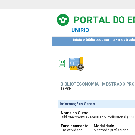
UNIRIO
início
»
biblioteconomia - mestrado
BIBLIOTECONOMIA - MESTRADO PRO
18P8F
Informações Gerais
Nome do Curso
Biblioteconomia - Mestrado Profissional ( 18
Funcionamento
Modalidade
Em atividade
Mestrado profissional