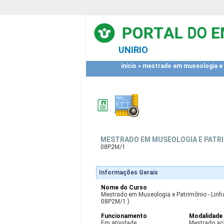
UNIRIO
início
»
mestrado em museologia e p
MESTRADO EM MUSEOLOGIA E PATRI
08P2M/1
Informações Gerais
Nome do Curso
Mestrado em Museologia e Patrimônio - Linh
08P2M/1 )
Funcionamento
Modalidade
Em atividade
Mestrado a