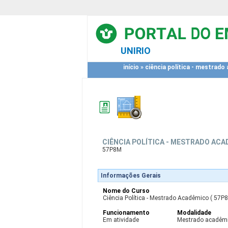
UNIRIO
início
»
ciência política - mestrado
CIÊNCIA POLÍTICA - MESTRADO AC
57P8M
Informações Gerais
Nome do Curso
Ciência Política - Mestrado Acadêmico ( 57P
Funcionamento
Modalidade
Em atividade
Mestrado acadêm