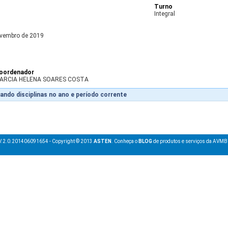
Turno
Integral
ovembro de 2019
oordenador
ARCIA HELENA SOARES COSTA
ando disciplinas no ano e período corrente
V.2.0.201406091654 - Copyright © 2013
ASTEN
. Conheça o
BLOG
de produtos e serviços da AVMB 