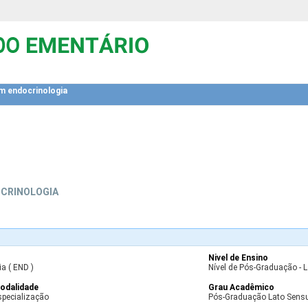
m endocrinologia
OCRINOLOGIA
Nivel de Ensino
a ( END )
Nível de Pós-Graduação - 
odalidade
Grau Acadêmico
specialização
Pós-Graduação Lato Sens