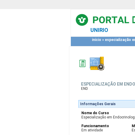
UNIRIO
início
»
especialização e
ESPECIALIZAÇÃO EM END
END
Informações Gerais
Nome do Curso
Especialização em Endocrinologi
Funcionamento
M
Em atividade
E