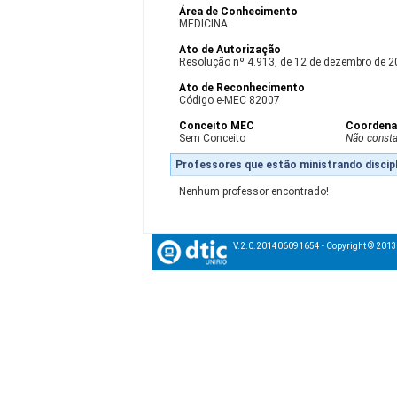
Área de Conhecimento
MEDICINA
Ato de Autorização
Resolução nº 4.913, de 12 de dezembro de 
Ato de Reconhecimento
Código e-MEC 82007
Conceito MEC
Coordena
Sem Conceito
Não const
Professores que estão ministrando discipl
Nenhum professor encontrado!
V.2.0.201406091654 - Copyright © 201