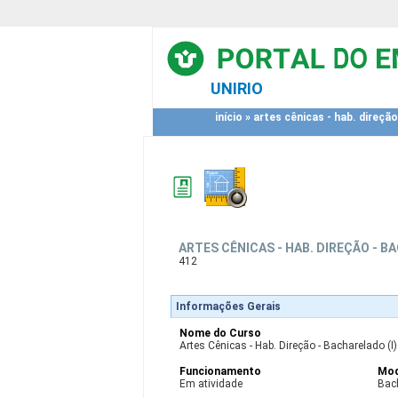
UNIRIO
início
»
artes cênicas - hab. direção
ARTES CÊNICAS - HAB. DIREÇÃO - B
412
Informações Gerais
Nome do Curso
Artes Cênicas - Hab. Direção - Bacharelado (I)
Funcionamento
Mod
Em atividade
Bac