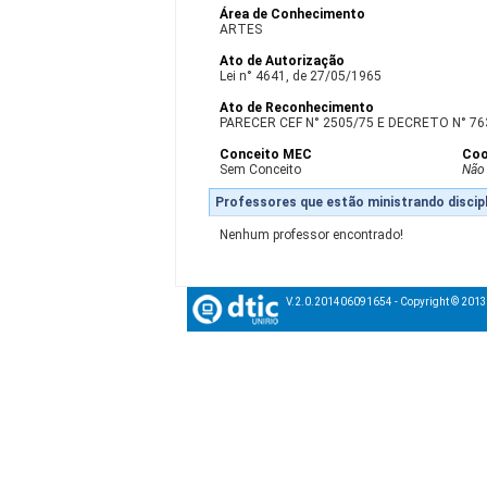
Área de Conhecimento
ARTES
Ato de Autorização
Lei n° 4641, de 27/05/1965
Ato de Reconhecimento
PARECER CEF N° 2505/75 E DECRETO N° 7631
Conceito MEC
Coo
Sem Conceito
Não
Professores que estão ministrando discipl
Nenhum professor encontrado!
V.2.0.201406091654 - Copyright © 201