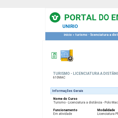
UNIRIO
início
»
turismo - licenciatura a dis
TURISMO - LICENCIATURA A DISTÂN
610MAC
Informações Gerais
Nome do Curso
Turismo - Licenciatura a distância - Polo Ma
Funcionamento
Modalidade
Em atividade
Licenciatura P