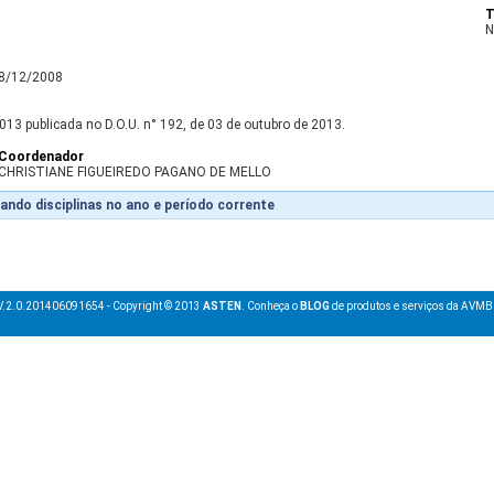
T
N
18/12/2008
013 publicada no D.O.U. n° 192, de 03 de outubro de 2013.
Coordenador
CHRISTIANE FIGUEIREDO PAGANO DE MELLO
ando disciplinas no ano e período corrente
V.2.0.201406091654 - Copyright © 2013
ASTEN
. Conheça o
BLOG
de produtos e serviços da AVMB 