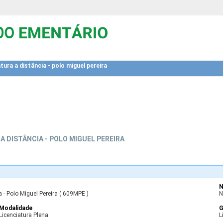
atura a distância - polo miguel pereira
 A DISTÂNCIA - POLO MIGUEL PEREIRA
N
a - Polo Miguel Pereira ( 609MPE )
N
Modalidade
G
Licenciatura Plena
L