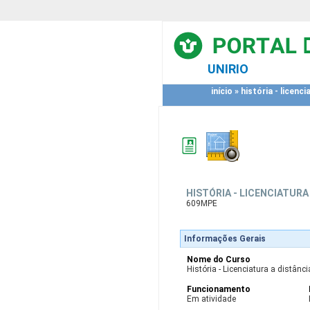
UNIRIO
início
»
história - licenci
HISTÓRIA - LICENCIATURA
609MPE
Informações Gerais
Nome do Curso
História - Licenciatura a distânci
Funcionamento
Em atividade