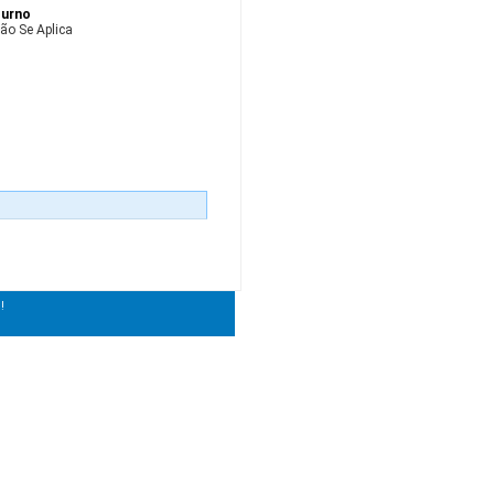
urno
ão Se Aplica
!