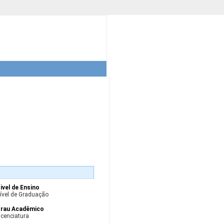
ivel de Ensino
ível de Graduação
rau Acadêmico
icenciatura