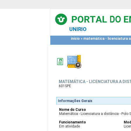
UNIRIO
início
»
matemática - licenciatura a 
MATEMÁTICA - LICENCIATURA A DIST
601SPE
Informações Gerais
Nome do Curso
Matemática - Licenciatura a distância - Polo 
Funcionamento
Mod
Em atividade
Lice