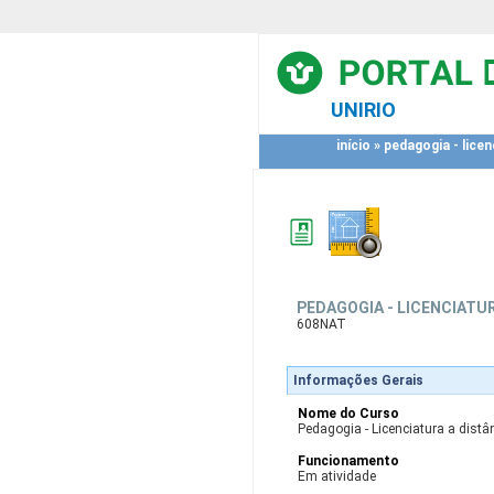
UNIRIO
início
»
pedagogia - licen
PEDAGOGIA - LICENCIATUR
608NAT
Informações Gerais
Nome do Curso
Pedagogia - Licenciatura a distâ
Funcionamento
Em atividade