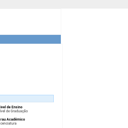
ivel de Ensino
ível de Graduação
rau Acadêmico
icenciatura