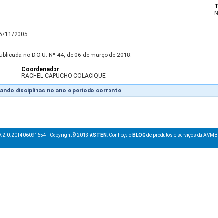
T
N
16/11/2005
ublicada no D.O.U. Nº 44, de 06 de março de 2018.
Coordenador
RACHEL CAPUCHO COLACIQUE
ando disciplinas no ano e período corrente
V.2.0.201406091654 - Copyright © 2013
ASTEN
. Conheça o
BLOG
de produtos e serviços da AVMB 