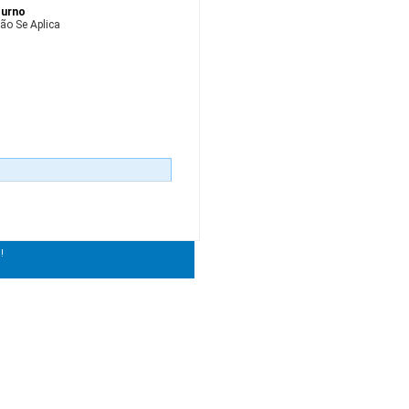
urno
ão Se Aplica
!