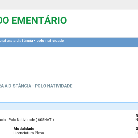
ciatura a distância - polo natividade
A A DISTÂNCIA - POLO NATIVIDADE
N
ncia - Polo Natividade ( 608NAT )
N
Modalidade
G
Licenciatura Plena
L