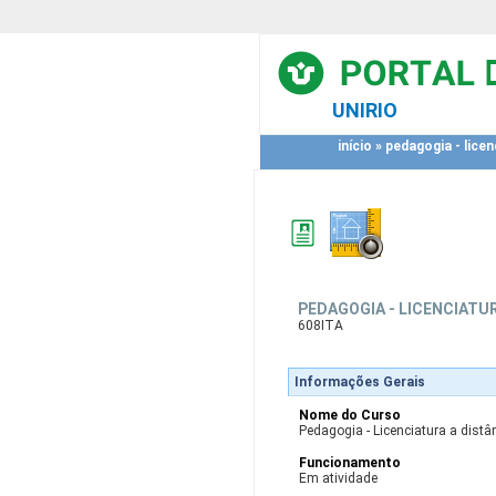
UNIRIO
início
»
pedagogia - licen
PEDAGOGIA - LICENCIATUR
608ITA
Informações Gerais
Nome do Curso
Pedagogia - Licenciatura a distân
Funcionamento
Em atividade