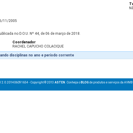
T
Nã
16/11/2005
ublicada no D.O.U. Nº 44, de 06 de março de 2018.
Coordenador
RACHEL CAPUCHO COLACIQUE
ando disciplinas no ano e período corrente
V.2.0.201406091654 - Copyright © 2013
ASTEN
. Conheça o
BLOG
de produtos e serviços da AVMB 