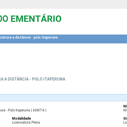
ciatura a distância - polo itaperuna
A A DISTÂNCIA - POLO ITAPERUNA
Ni
cia - Polo Itaperuna ( 608ITA )
Ní
Modalidade
G
Licenciatura Plena
Li