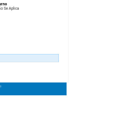
urno
o Se Aplica
!