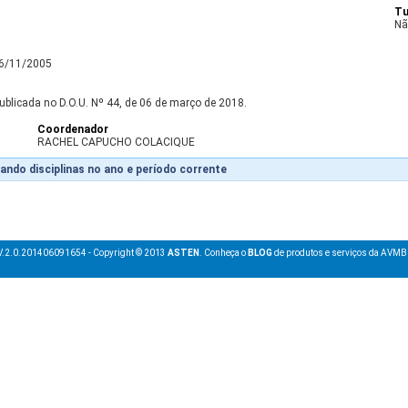
Tu
Nã
16/11/2005
ublicada no D.O.U. Nº 44, de 06 de março de 2018.
Coordenador
RACHEL CAPUCHO COLACIQUE
ando disciplinas no ano e período corrente
V.2.0.201406091654 - Copyright © 2013
ASTEN
. Conheça o
BLOG
de produtos e serviços da AVMB 