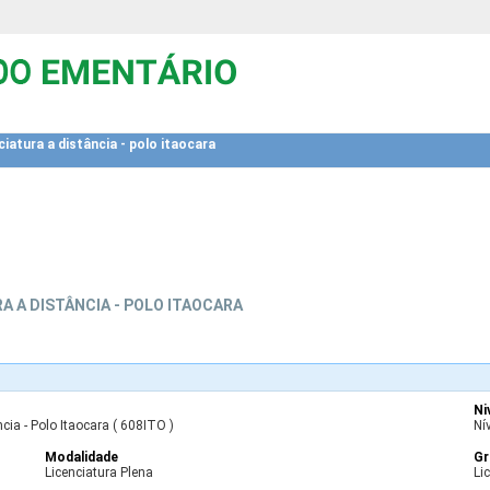
ciatura a distância - polo itaocara
A A DISTÂNCIA - POLO ITAOCARA
Ni
cia - Polo Itaocara ( 608ITO )
Ní
Modalidade
Gr
Licenciatura Plena
Li