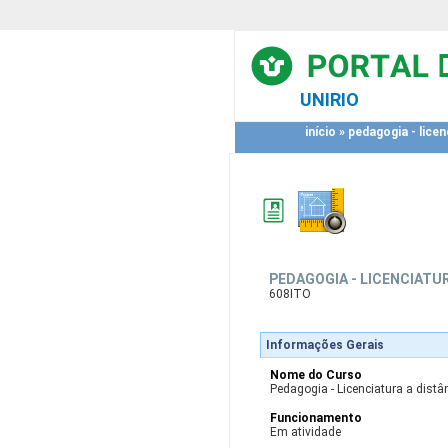
UNIRIO
início
»
pedagogia - licen
PEDAGOGIA - LICENCIATUR
608ITO
Informações Gerais
Nome do Curso
Pedagogia - Licenciatura a distân
Funcionamento
Em atividade