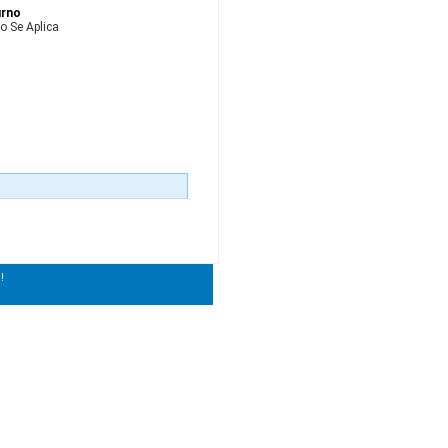
rno
o Se Aplica
!