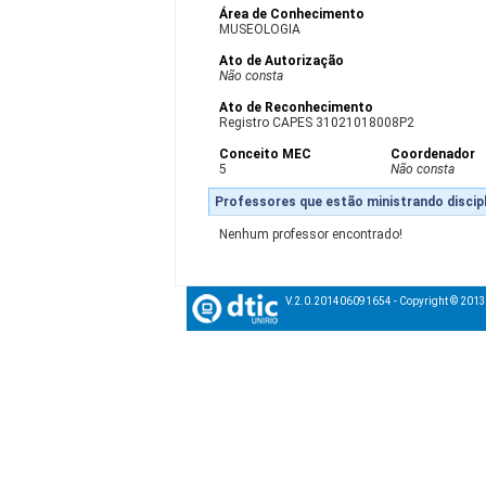
Área de Conhecimento
MUSEOLOGIA
Ato de Autorização
Não consta
Ato de Reconhecimento
Registro CAPES 31021018008P2
Conceito MEC
Coordenador
5
Não consta
Professores que estão ministrando discipl
Nenhum professor encontrado!
V.2.0.201406091654 - Copyright © 201