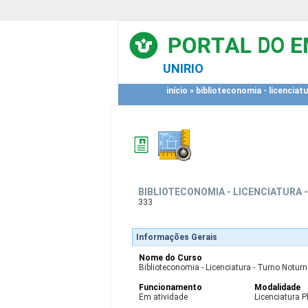
UNIRIO
início
»
biblioteconomia - licenciat
BIBLIOTECONOMIA - LICENCIATURA
333
Informações Gerais
Nome do Curso
Biblioteconomia - Licenciatura - Turno Noturn
Funcionamento
Modalidade
Em atividade
Licenciatura P