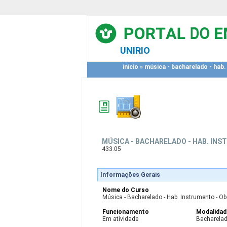
UNIRIO
início
»
música - bacharelado - hab
MÚSICA - BACHARELADO - HAB. INS
433.05
Informações Gerais
Nome do Curso
Música - Bacharelado - Hab. Instrumento - Ob
Funcionamento
Modalidad
Em atividade
Bacharela