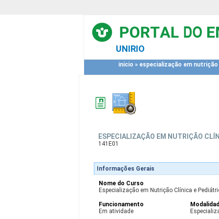
UNIRIO
início
»
especialização em nutrição c
ESPECIALIZAÇÃO EM NUTRIÇÃO CLÍN
141E01
Informações Gerais
Nome do Curso
Especialização em Nutrição Clínica e Pediátri
Funcionamento
Modalida
Em atividade
Especializ